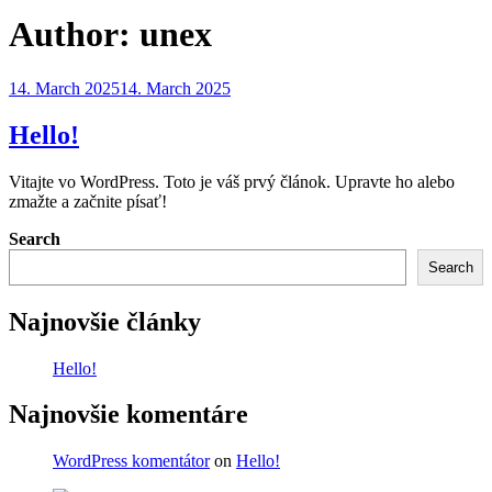
Author:
unex
Posted
14. March 2025
14. March 2025
on
Hello!
Vitajte vo WordPress. Toto je váš prvý článok. Upravte ho alebo
zmažte a začnite písať!
Search
Search
Najnovšie články
Hello!
Najnovšie komentáre
WordPress komentátor
on
Hello!